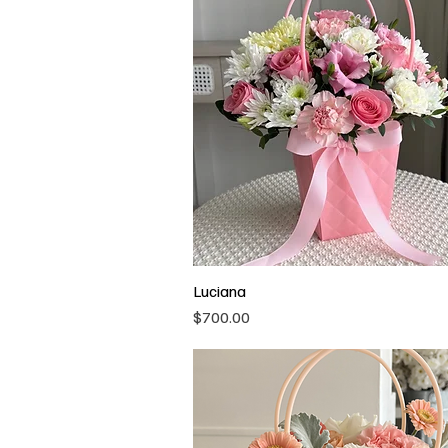
Luciana
Vista rápida
Precio
$700.00