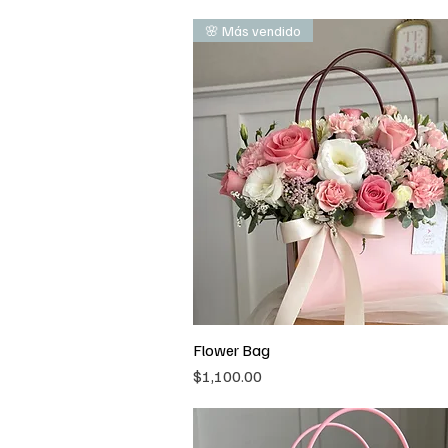
🌸 Más vendido
Flower Bag
Vista rápida
Precio
$1,100.00