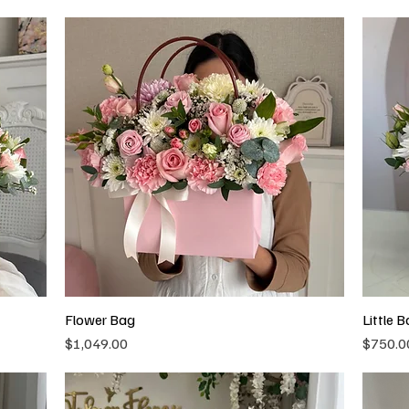
Flower Bag
Little 
Vista rápida
Precio
Precio
$1,049.00
$750.0