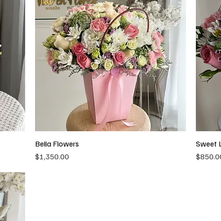
Bella Flowers
Sweet 
Vista rápida
Precio
Precio
$1,350.00
$850.0