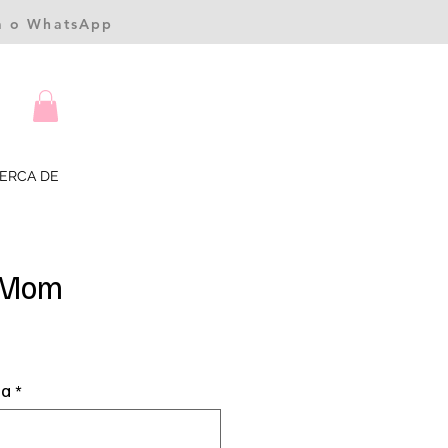
ea o WhatsApp
ERCA DE
 Mom
recio
ta
*