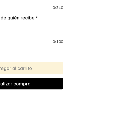
0/310
 de quién recibe
*
0/100
egar al carrito
alizar compra