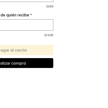
0/50
 de quién recibe
*
0/100
egar al carrito
alizar compra