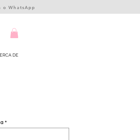
ea o WhatsApp
ERCA DE
cio
ta
*