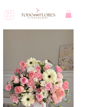
ME
NU