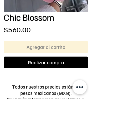
Chic Blossom
Precio
$560.00
Agregar al carrito
Realizar compra
Todos nuestros precios están en
pesos mexicanos (MXN).
Para más información, te invitamos a
consultar nuestros Términos y
Condiciones.
TÉRMINOS Y CONDICIONES