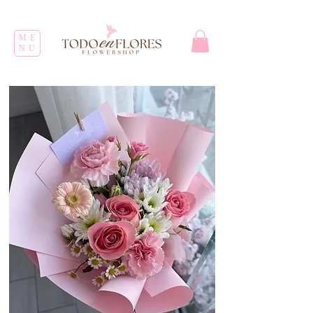
ME
NU