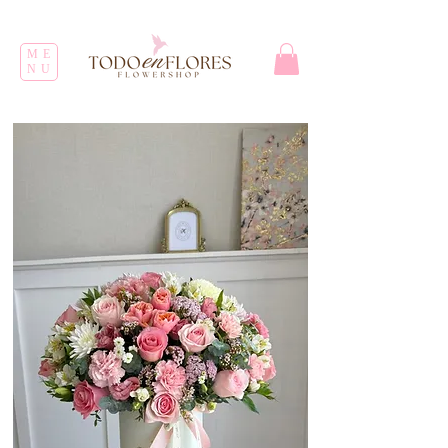
ME
NU