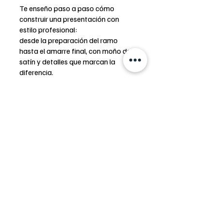
Te enseño paso a paso cómo
construir una presentación con
estilo profesional:
desde la preparación del ramo
hasta el amarre final, con moño de
satín y detalles que marcan la
diferencia.
🌸 Una técnica ideal para destacar
en redes, elevar tu catálogo floral y
sorprender a tus clientes desde el
empaque.
INSCRÍBETE HOY MISMO