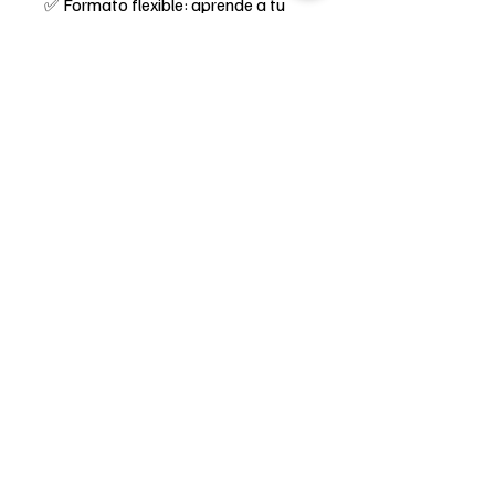
✅ Formato flexible: aprende a tu
ritmo y repite las veces que
necesites
💵 Precio sugerido: $799 MXN
(Valor total si lo compras por
separado: +$1,300)
📥 ¡Adquiérelo hoy y haz que cada
ramo que entregues hable de tu
talento y preparación!
INSCRÍBETE HOY MISMO