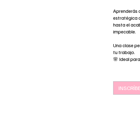
Aprenderás d
estratégica d
hasta el acab
impecable.
Una clase per
tu trabajo.
🌸 Ideal par
INSCRÍB