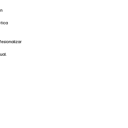
ón
ética
fesionalizar
ual.